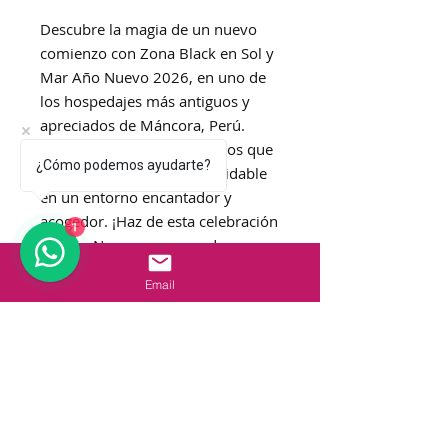
Descubre la magia de un nuevo
comienzo con Zona Black en Sol y
Mar Año Nuevo 2026, en uno de
los hospedajes más antiguos y
apreciados de Máncora, Perú.
Perfecto para los aventureros que
¿Cómo podemos ayudarte?
buscan una escapada inolvidable
en un entorno encantador y
acogedor. ¡Haz de esta celebración
1
de Año Nuevo un recuerdo
imborrable en Sol y Mar!
Email
Incluye + 6 ENTRADAS
+ 2 x RED LABEL JW
+ 6 RED BULL
+ 4 COCA COLA
+ 2 COCA COLA
+ HIELO